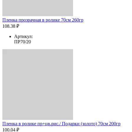
Пленка прозрачная в ролике 70см 260гр
108.38 ₽
Артикул:
ПР70/20
Пленка в ролике пр+цв.рис./ Подарки (золото) 70см 200гр
100.04 ₽