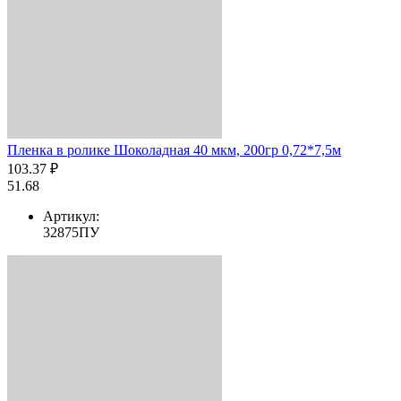
Пленка в ролике Шоколадная 40 мкм, 200гр 0,72*7,5м
103.37 ₽
51.68
Артикул:
32875ПУ