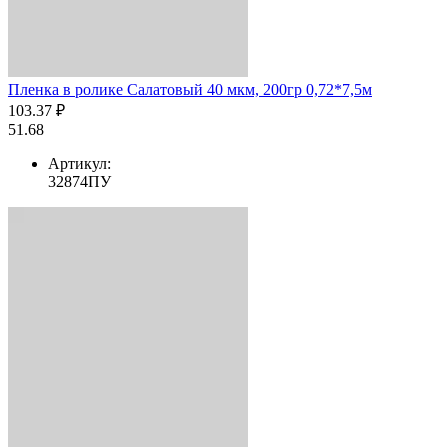
Пленка в ролике Салатовый 40 мкм, 200гр 0,72*7,5м
103.37 ₽
51.68
Артикул:
32874ПУ