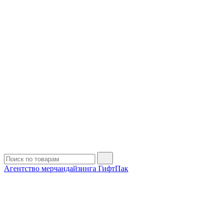
Агентство мерчандайзинга ГифтПак