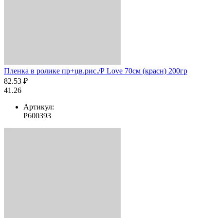
Пленка в ролике пр+цв.рис./Р Love 70см (красн) 200гр
82.53 ₽
41.26
Артикул:
Р600393