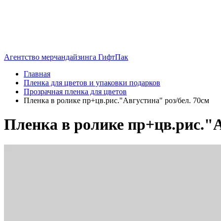
Агентство мерчандайзинга ГифтПак
Главная
Пленка для цветов и упаковки подарков
Прозрачная пленка для цветов
Пленка в ролике пр+цв.рис."Августина" роз/бел. 70см
Пленка в ролике пр+цв.рис."А