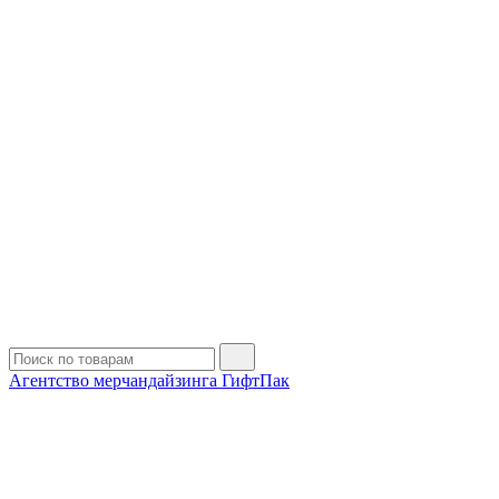
Агентство мерчандайзинга ГифтПак