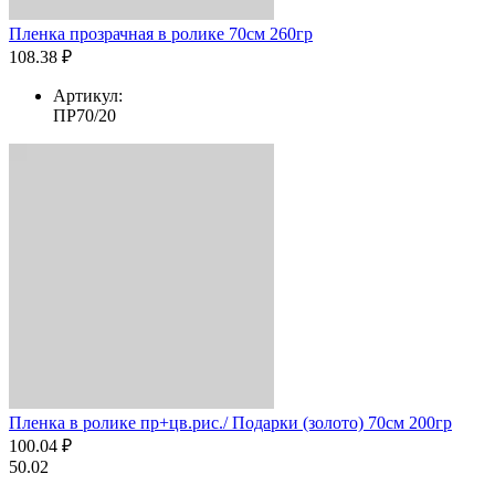
Пленка прозрачная в ролике 70см 260гр
108.38 ₽
Артикул:
ПР70/20
Пленка в ролике пр+цв.рис./ Подарки (золото) 70см 200гр
100.04 ₽
50.02