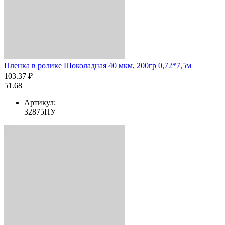
Пленка в ролике Шоколадная 40 мкм, 200гр 0,72*7,5м
103.37 ₽
51.68
Артикул:
32875ПУ