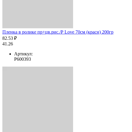
Пленка в ролике пр+цв.рис./Р Love 70см (красн) 200гр
82.53 ₽
41.26
Артикул:
Р600393