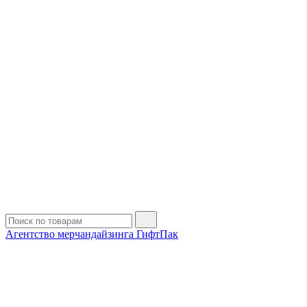
Агентство мерчандайзинга ГифтПак