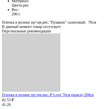
Материал:
Цветн.рис
Вес:
200 г.
Пленка в ролике пр+цв.рис."Пушкин" салатовый. 70см
В данный момент товар отсутсвует
Персональные рекомендации
Пленка в ролике пр+цв.рис./Р Love 70см (красн) 200гр
82.53 ₽
41.26