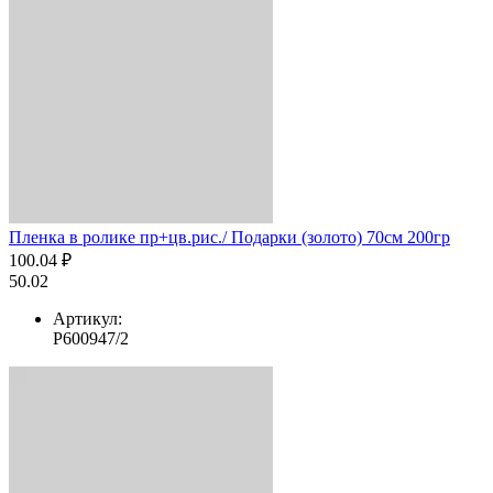
Пленка в ролике пр+цв.рис./ Подарки (золото) 70см 200гр
100.04 ₽
50.02
Артикул:
Р600947/2