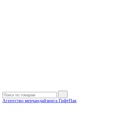
Агентство мерчандайзинга ГифтПак