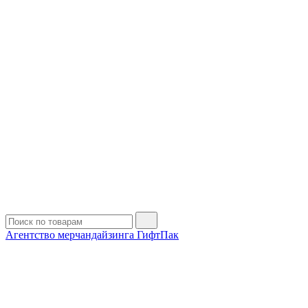
Агентство мерчандайзинга ГифтПак