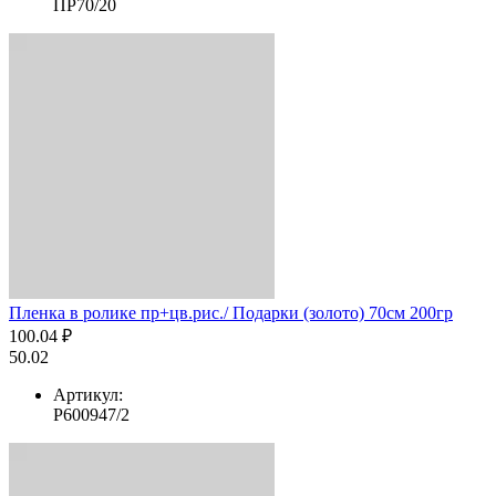
ПР70/20
Пленка в ролике пр+цв.рис./ Подарки (золото) 70см 200гр
100.04 ₽
50.02
Артикул:
Р600947/2