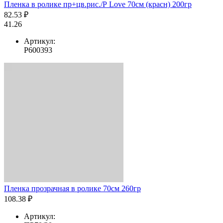
Пленка в ролике пр+цв.рис./Р Love 70см (красн) 200гр
82.53 ₽
41.26
Артикул:
Р600393
Пленка прозрачная в ролике 70см 260гр
108.38 ₽
Артикул: