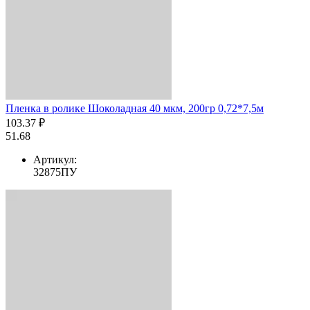
Пленка в ролике Шоколадная 40 мкм, 200гр 0,72*7,5м
103.37 ₽
51.68
Артикул:
32875ПУ