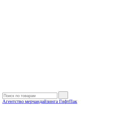
Агентство мерчандайзинга ГифтПак