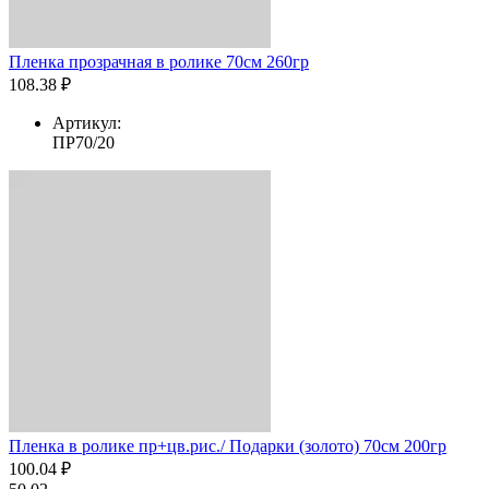
Пленка прозрачная в ролике 70см 260гр
108.38 ₽
Артикул:
ПР70/20
Пленка в ролике пр+цв.рис./ Подарки (золото) 70см 200гр
100.04 ₽