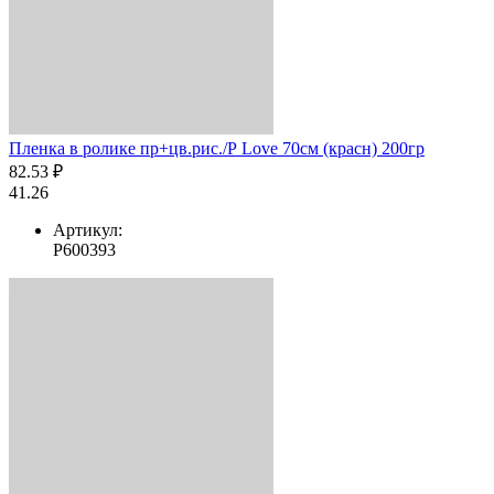
Пленка в ролике пр+цв.рис./Р Love 70см (красн) 200гр
82.53 ₽
41.26
Артикул:
Р600393