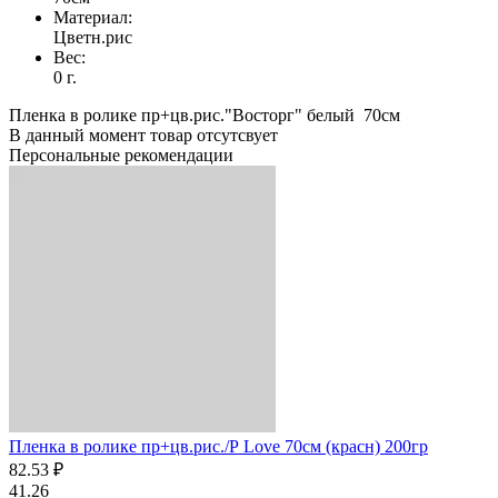
Материал:
Цветн.рис
Вес:
0 г.
Пленка в ролике пр+цв.рис."Восторг" белый 70см
В данный момент товар отсутсвует
Персональные рекомендации
Пленка в ролике пр+цв.рис./Р Love 70см (красн) 200гр
82.53 ₽
41.26