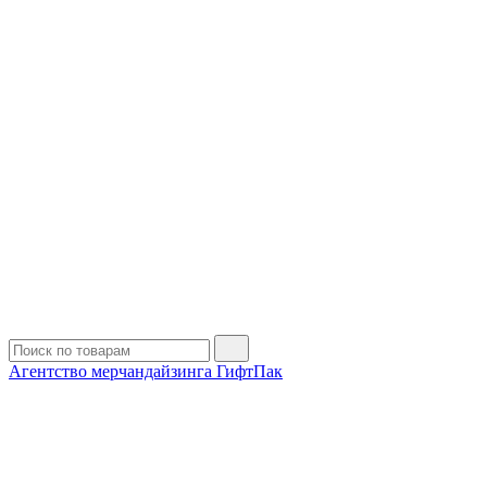
Агентство мерчандайзинга ГифтПак