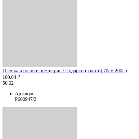
Пленка в ролике пр+цв.рис./ Подарки (золото) 70см 200гр
100.04 ₽
50.02
Артикул:
Р600947/2