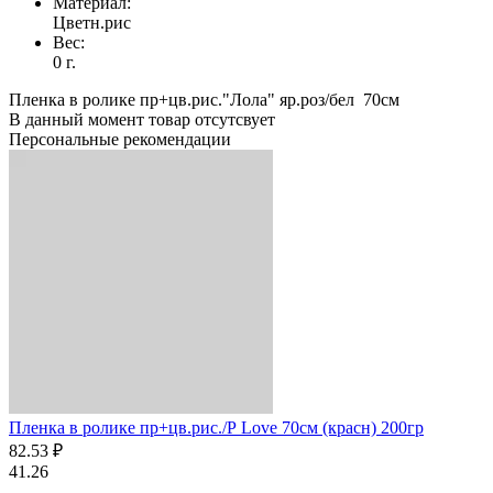
Материал:
Цветн.рис
Вес:
0 г.
Пленка в ролике пр+цв.рис."Лола" яр.роз/бел 70см
В данный момент товар отсутсвует
Персональные рекомендации
Пленка в ролике пр+цв.рис./Р Love 70см (красн) 200гр
82.53 ₽
41.26