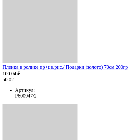
Пленка в ролике пр+цв.рис./ Подарки (золото) 70см 200гр
100.04 ₽
50.02
Артикул:
Р600947/2