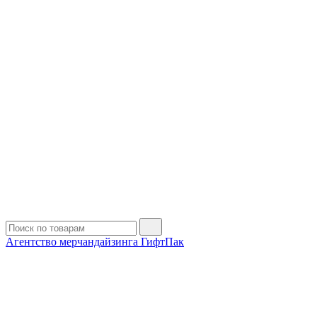
Агентство мерчандайзинга ГифтПак