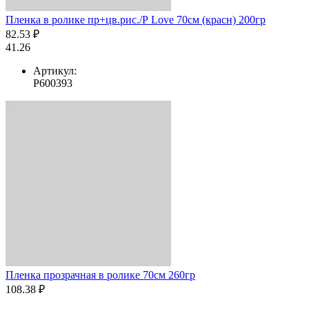
Пленка в ролике пр+цв.рис./Р Love 70см (красн) 200гр
82.53 ₽
41.26
Артикул:
Р600393
Пленка прозрачная в ролике 70см 260гр
108.38 ₽