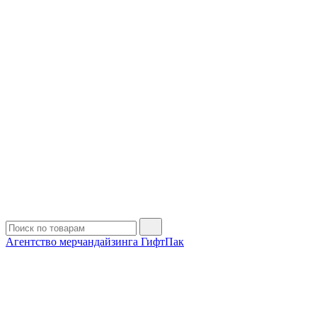
Агентство мерчандайзинга ГифтПак