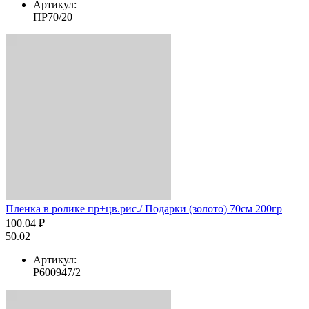
Артикул:
ПР70/20
Пленка в ролике пр+цв.рис./ Подарки (золото) 70см 200гр
100.04 ₽
50.02
Артикул:
Р600947/2