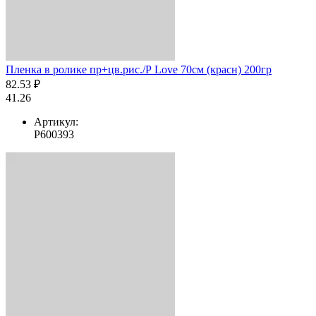
Пленка в ролике пр+цв.рис./Р Love 70см (красн) 200гр
82.53 ₽
41.26
Артикул:
Р600393