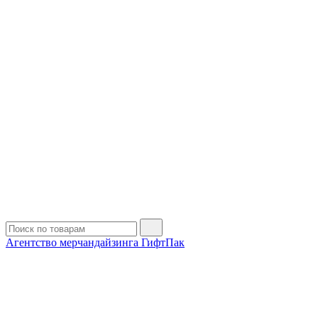
Агентство мерчандайзинга ГифтПак