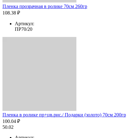
Пленка прозрачная в ролике 70см 260гр
108.38 ₽
Артикул:
ПР70/20
Пленка в ролике пр+цв.рис./ Подарки (золото) 70см 200гр
100.04 ₽
50.02
Артикул: