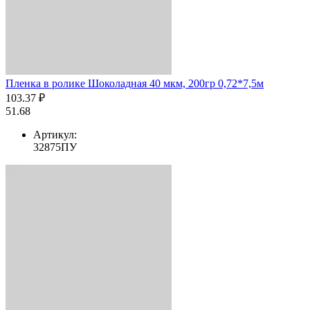
Пленка в ролике Шоколадная 40 мкм, 200гр 0,72*7,5м
103.37 ₽
51.68
Артикул:
32875ПУ