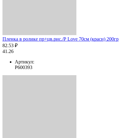
Пленка в ролике пр+цв.рис./Р Love 70см (красн) 200гр
82.53 ₽
41.26
Артикул:
Р600393