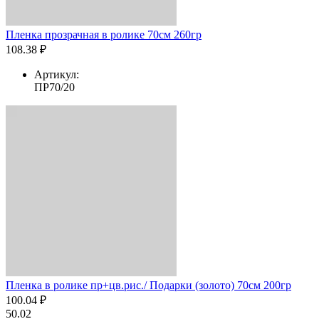
Пленка прозрачная в ролике 70см 260гр
108.38 ₽
Артикул:
ПР70/20
Пленка в ролике пр+цв.рис./ Подарки (золото) 70см 200гр
100.04 ₽
50.02