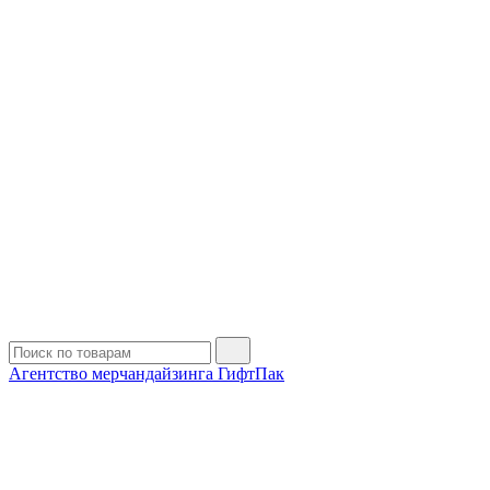
Агентство мерчандайзинга ГифтПак