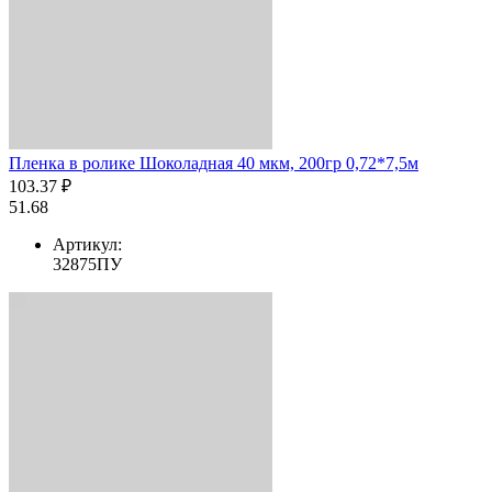
Пленка в ролике Шоколадная 40 мкм, 200гр 0,72*7,5м
103.37 ₽
51.68
Артикул:
32875ПУ