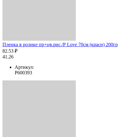
Пленка в ролике пр+цв.рис./Р Love 70см (красн) 200гр
82.53 ₽
41.26
Артикул:
Р600393