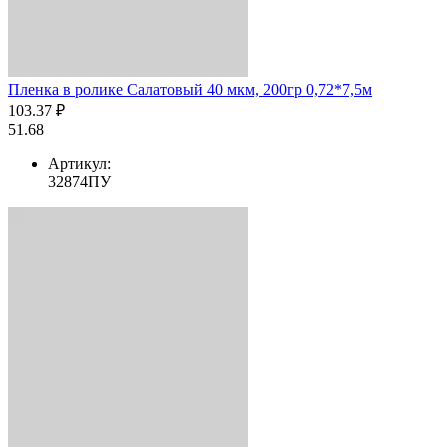
Пленка в ролике Салатовый 40 мкм, 200гр 0,72*7,5м
103.37 ₽
51.68
Артикул:
32874ПУ