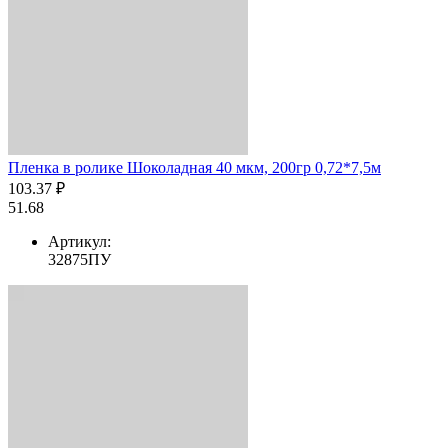
Пленка в ролике Шоколадная 40 мкм, 200гр 0,72*7,5м
103.37 ₽
51.68
Артикул:
32875ПУ