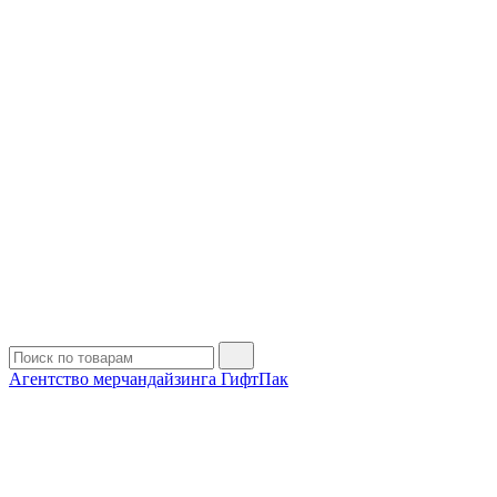
Агентство мерчандайзинга ГифтПак