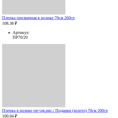
Пленка прозрачная в ролике 70см 260гр
108.38 ₽
Артикул:
ПР70/20
Пленка в ролике пр+цв.рис./ Подарки (золото) 70см 200гр
100.04 ₽