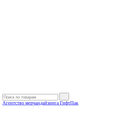
Агентство мерчандайзинга ГифтПак