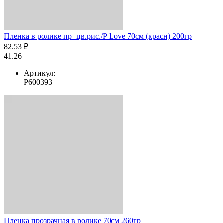
Пленка в ролике пр+цв.рис./Р Love 70см (красн) 200гр
82.53 ₽
41.26
Артикул:
Р600393
Пленка прозрачная в ролике 70см 260гр