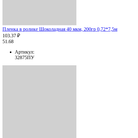
Пленка в ролике Шоколадная 40 мкм, 200гр 0,72*7,5м
103.37 ₽
51.68
Артикул:
32875ПУ