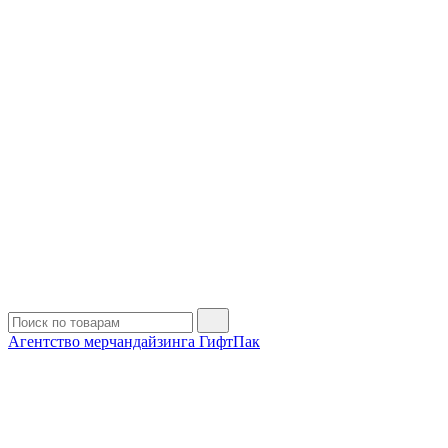
Агентство мерчандайзинга ГифтПак