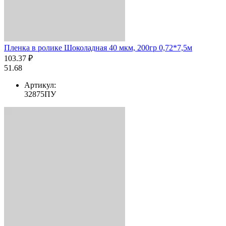
Пленка в ролике Шоколадная 40 мкм, 200гр 0,72*7,5м
103.37 ₽
51.68
Артикул:
32875ПУ