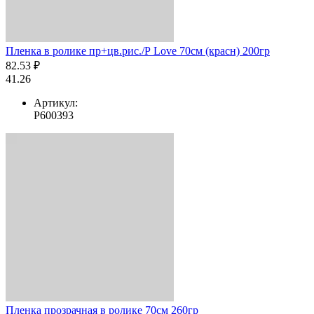
Пленка в ролике пр+цв.рис./Р Love 70см (красн) 200гр
82.53 ₽
41.26
Артикул:
Р600393
Пленка прозрачная в ролике 70см 260гр