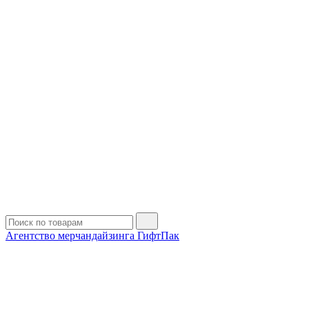
Агентство мерчандайзинга ГифтПак