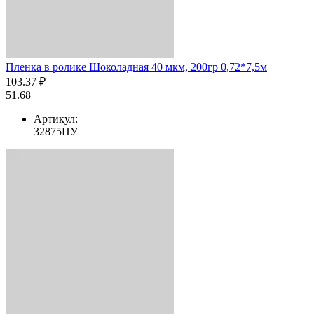
Пленка в ролике Шоколадная 40 мкм, 200гр 0,72*7,5м
103.37 ₽
51.68
Артикул:
32875ПУ