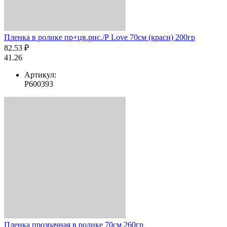
Пленка в ролике пр+цв.рис./Р Love 70см (красн) 200гр
82.53 ₽
41.26
Артикул:
Р600393
Пленка прозрачная в ролике 70см 260гр