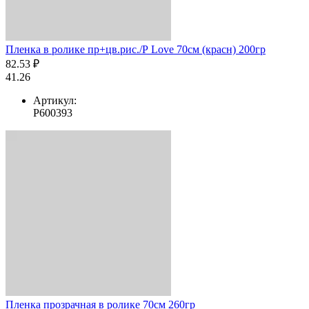
Пленка в ролике пр+цв.рис./Р Love 70см (красн) 200гр
82.53 ₽
41.26
Артикул:
Р600393
Пленка прозрачная в ролике 70см 260гр