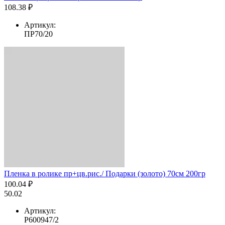
108.38 ₽
Артикул:
ПР70/20
Пленка в ролике пр+цв.рис./ Подарки (золото) 70см 200гр
100.04 ₽
50.02
Артикул:
Р600947/2