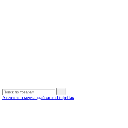
Агентство мерчандайзинга ГифтПак