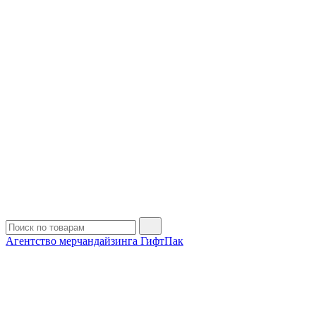
Агентство мерчандайзинга ГифтПак