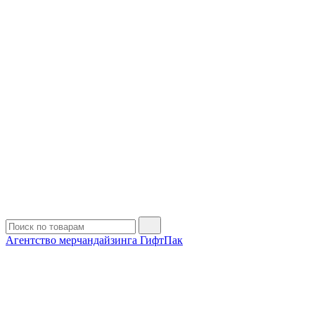
Агентство мерчандайзинга ГифтПак