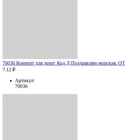
70036 Конверт для денег Код Д Поздравляю морская. ОТ
7.12 ₽
Артикул:
70036