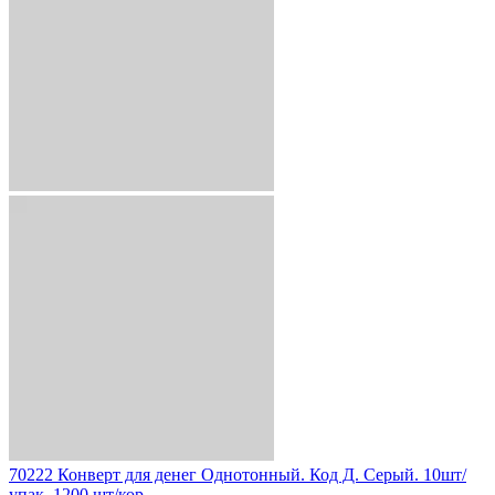
70222 Конверт для денег Однотонный. Код Д. Серый. 10шт/
упак. 1200 шт/кор