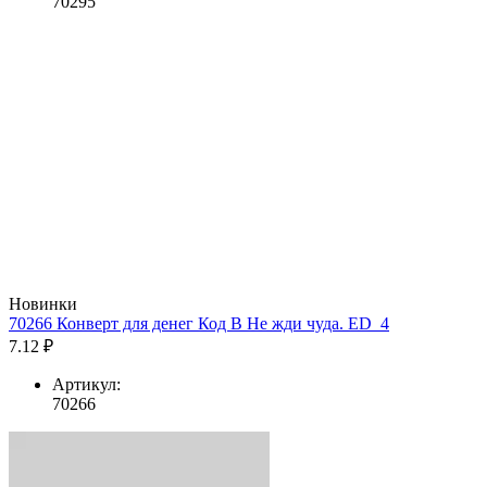
70295
Новинки
70266 Конверт для денег Код В Не жди чуда. ED_4
7.12 ₽
Артикул:
70266