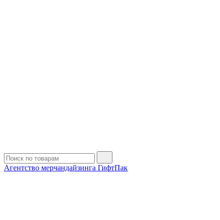
Агентство мерчандайзинга ГифтПак