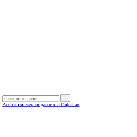
Агентство мерчандайзинга ГифтПак