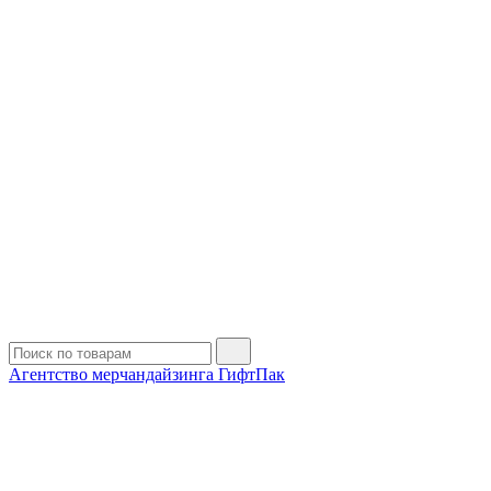
Агентство мерчандайзинга ГифтПак