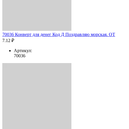
70036 Конверт для денег Код Д Поздравляю морская. ОТ
7.12 ₽
Артикул:
70036