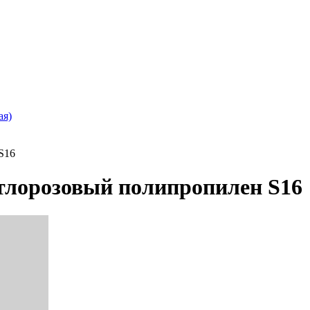
ая)
S16
тлорозовый полипропилен S16