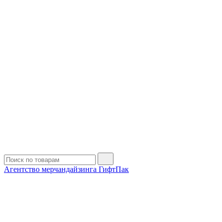
Агентство мерчандайзинга ГифтПак