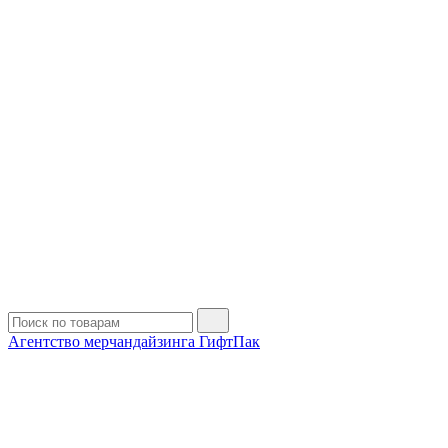
Агентство мерчандайзинга ГифтПак