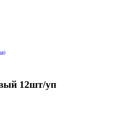
ая)
овый 12шт/уп