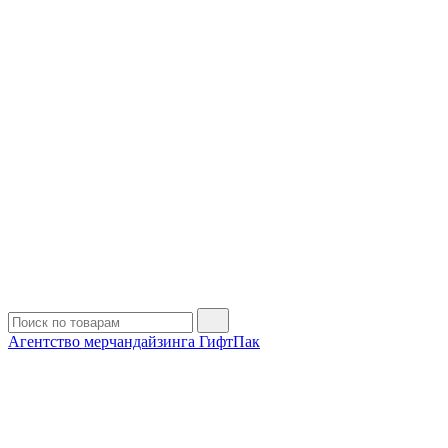
Агентство мерчандайзинга ГифтПак