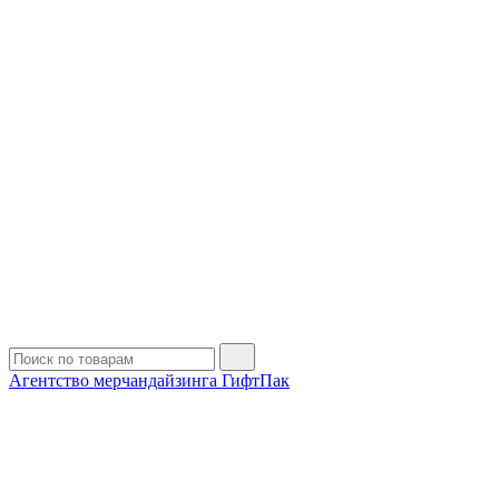
Агентство мерчандайзинга ГифтПак