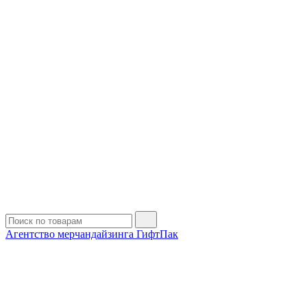
Агентство мерчандайзинга ГифтПак