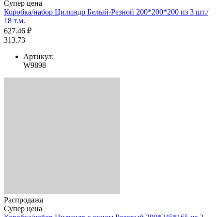
Супер цена
Коробка/набор Цилиндр Белый-Резной 200*200*200 из 3 шт./
18 т.м.
627.46 ₽
313.73
Артикул:
W9898
Распродажа
Супер цена