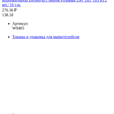
Коробка/набор Цилиндр с окном Розовый 290*245*165 из 2
шт./ 16 т.м.
276.36 ₽
138.18
Артикул:
W9405
Товары и упаковка для маркетплейсов