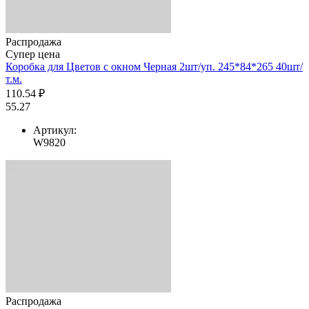
Распродажа
Супер цена
Коробка для Цветов с окном Черная 2шт/уп. 245*84*265 40шт/
т.м.
110.54 ₽
55.27
Артикул:
W9820
Распродажа