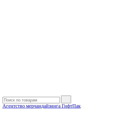
Агентство мерчандайзинга ГифтПак