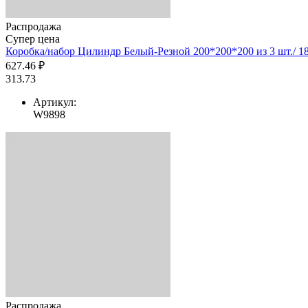
Распродажа
Супер цена
Коробка/набор Цилиндр Белый-Резной 200*200*200 из 3 шт./ 18
627.46 ₽
313.73
Артикул:
W9898
Распродажа