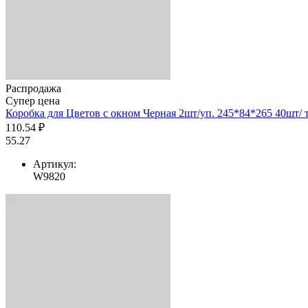
Распродажа
Супер цена
Коробка для Цветов с окном Черная 2шт/уп. 245*84*265 40шт/ т
110.54 ₽
55.27
Артикул:
W9820