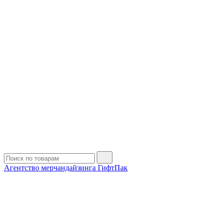
Агентство мерчандайзинга ГифтПак