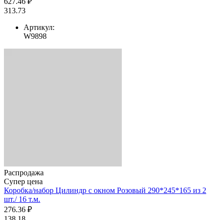
627.46 ₽
313.73
Артикул:
W9898
Распродажа
Супер цена
Коробка/набор Цилиндр с окном Розовый 290*245*165 из 2
шт./ 16 т.м.
276.36 ₽
138.18