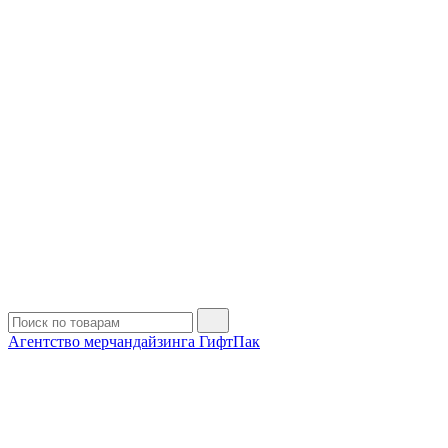
Агентство мерчандайзинга ГифтПак