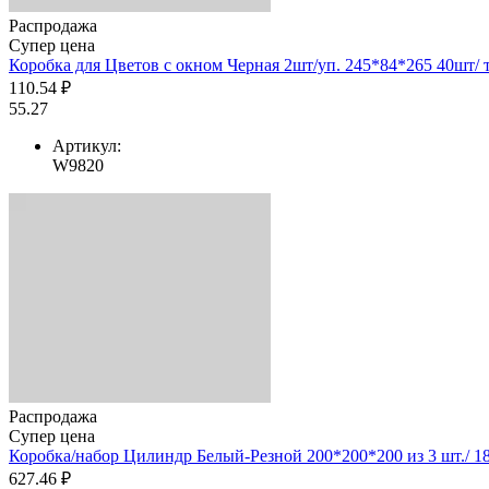
Распродажа
Супер цена
Коробка для Цветов с окном Черная 2шт/уп. 245*84*265 40шт/ т
110.54 ₽
55.27
Артикул:
W9820
Распродажа
Супер цена
Коробка/набор Цилиндр Белый-Резной 200*200*200 из 3 шт./ 18
627.46 ₽