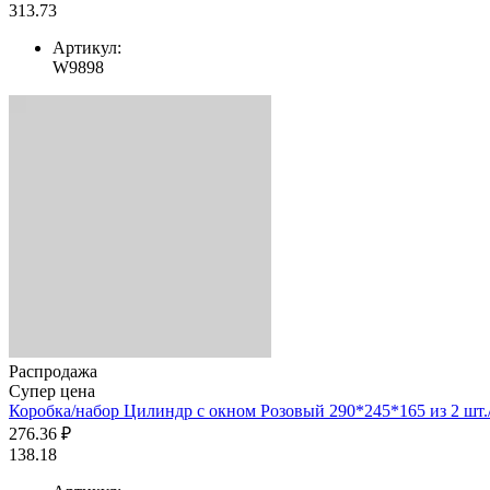
313.73
Артикул:
W9898
Распродажа
Супер цена
Коробка/набор Цилиндр с окном Розовый 290*245*165 из 2 шт./ 
276.36 ₽
138.18