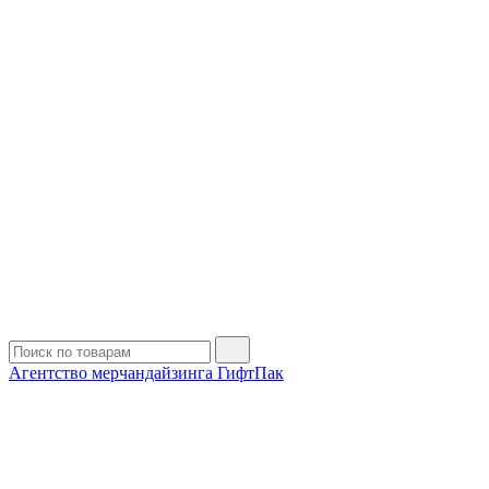
Агентство мерчандайзинга ГифтПак