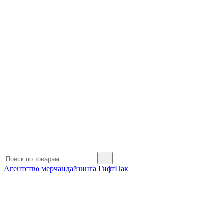
Агентство мерчандайзинга ГифтПак