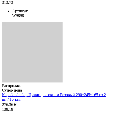
313.73
Артикул:
W9898
Распродажа
Супер цена
Коробка/набор Цилиндр с окном Розовый 290*245*165 из 2
шт./ 16 т.м.
276.36 ₽
138.18