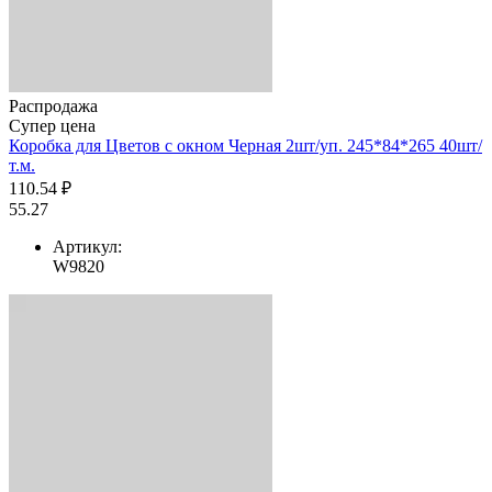
Распродажа
Супер цена
Коробка для Цветов с окном Черная 2шт/уп. 245*84*265 40шт/
т.м.
110.54 ₽
55.27
Артикул:
W9820