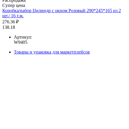
Распродажа
Супер цена
Коробка/набор Цилиндр с окном Розовый 290*245*165 из 2
шт./ 16 т.м.
276.36 ₽
138.18
Артикул:
W9405
Товары и упаковка для маркетплейсов