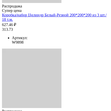
Распродажа
Супер цена
Коробка/набор Цилиндр Белый-Резной 200*200*200 из 3 шт./
18 т.м.
627.46 ₽
313.73
Артикул:
W9898