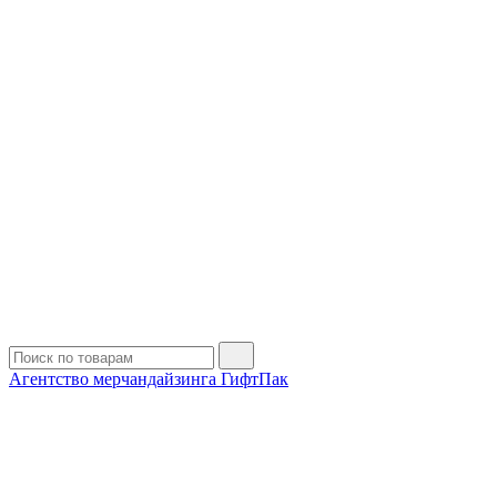
Агентство мерчандайзинга ГифтПак