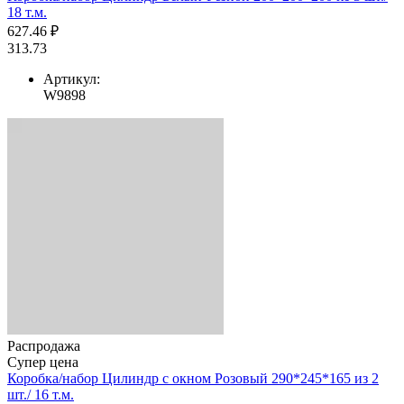
18 т.м.
627.46 ₽
313.73
Артикул:
W9898
Распродажа
Супер цена
Коробка/набор Цилиндр с окном Розовый 290*245*165 из 2
шт./ 16 т.м.