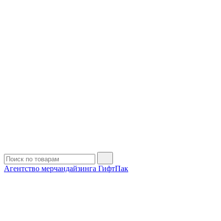
Агентство мерчандайзинга ГифтПак