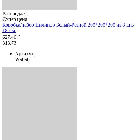
Распродажа
Супер цена
Коробка/набор Цилиндр Белый-Резной 200*200*200 из 3 шт./
18 т.м.
627.46 ₽
313.73
Артикул:
W9898