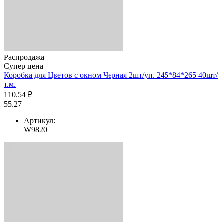
Распродажа
Супер цена
Коробка для Цветов с окном Черная 2шт/уп. 245*84*265 40шт/
т.м.
110.54 ₽
55.27
Артикул:
W9820