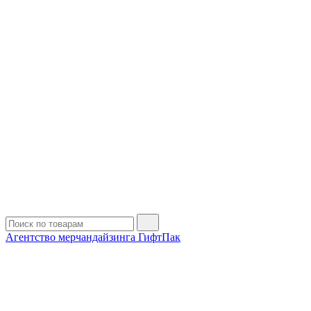
Агентство мерчандайзинга ГифтПак