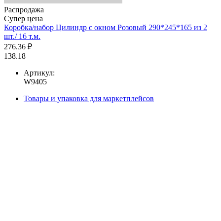
Распродажа
Супер цена
Коробка/набор Цилиндр с окном Розовый 290*245*165 из 2
шт./ 16 т.м.
276.36 ₽
138.18
Артикул:
W9405
Товары и упаковка для маркетплейсов