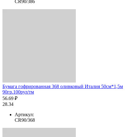
CR90/386
Бумага гофрированная 368 оливковый Италия 50см*1,5м
90гр.100рул/тм
56.69 ₽
28.34
Артикул:
CR90/368