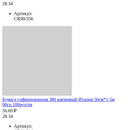
28.34
Артикул:
CR90/356
Бумага гофрированная 386 кремовый Италия 50см*1,5м
90гр.100рул/тм
56.69 ₽
28.34
Артикул: