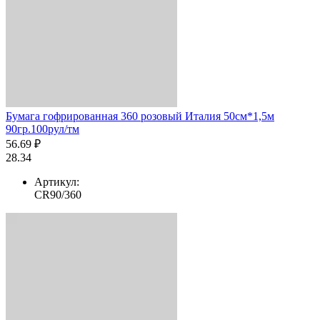
Бумага гофрированная 360 розовый Италия 50см*1,5м
90гр.100рул/тм
56.69 ₽
28.34
Артикул:
CR90/360