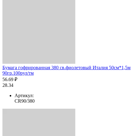
Бумага гофрированная 380 св.фиолетовый Италия 50см*1,5м
90гр.100рул/тм
56.69 ₽
28.34
Артикул:
CR90/380