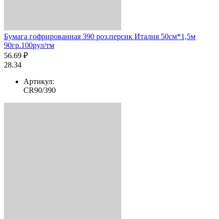
Бумага гофрированная 390 роз.персик Италия 50см*1,5м
90гр.100рул/тм
56.69 ₽
28.34
Артикул:
CR90/390