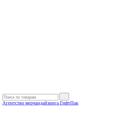
Агентство мерчандайзинга ГифтПак