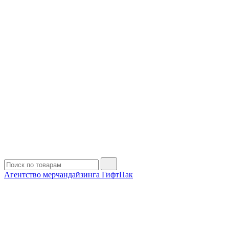
Агентство мерчандайзинга ГифтПак