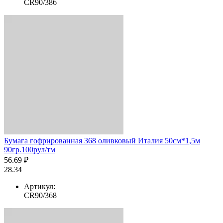
CR90/386
Бумага гофрированная 368 оливковый Италия 50см*1,5м
90гр.100рул/тм
56.69 ₽
28.34
Артикул:
CR90/368