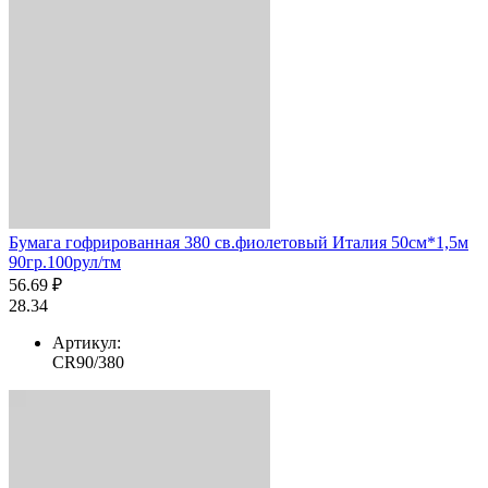
Бумага гофрированная 380 св.фиолетовый Италия 50см*1,5м
90гр.100рул/тм
56.69 ₽
28.34
Артикул:
CR90/380