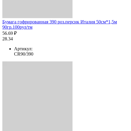
Бумага гофрированная 390 роз.персик Италия 50см*1,5м
90гр.100рул/тм
56.69 ₽
28.34
Артикул:
CR90/390