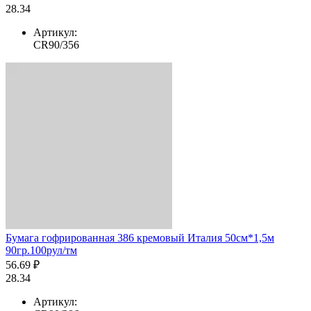
28.34
Артикул:
CR90/356
Бумага гофрированная 386 кремовый Италия 50см*1,5м
90гр.100рул/тм
56.69 ₽
28.34
Артикул: