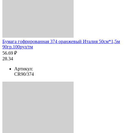
Бумага гофрированная 374 оранжевый Италия 50см*1,5м
90гр.100рул/тм
56.69 ₽
28.34
Артикул:
CR90/374