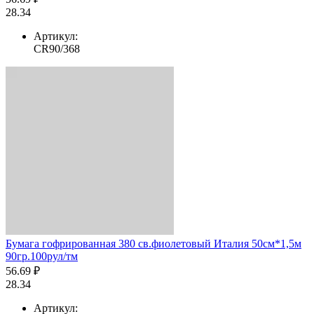
28.34
Артикул:
CR90/368
Бумага гофрированная 380 св.фиолетовый Италия 50см*1,5м
90гр.100рул/тм
56.69 ₽
28.34
Артикул: