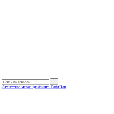
Агентство мерчандайзинга ГифтПак