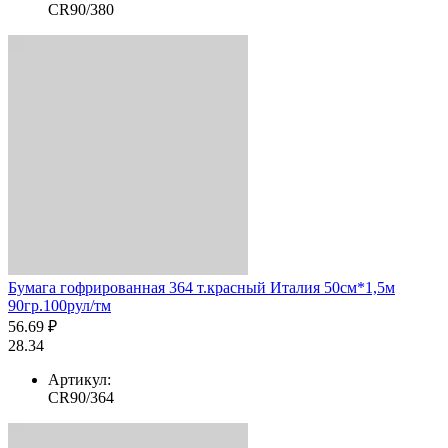
CR90/380
Бумага гофрированная 364 т.красный Италия 50см*1,5м
90гр.100рул/тм
56.69 ₽
28.34
Артикул:
CR90/364