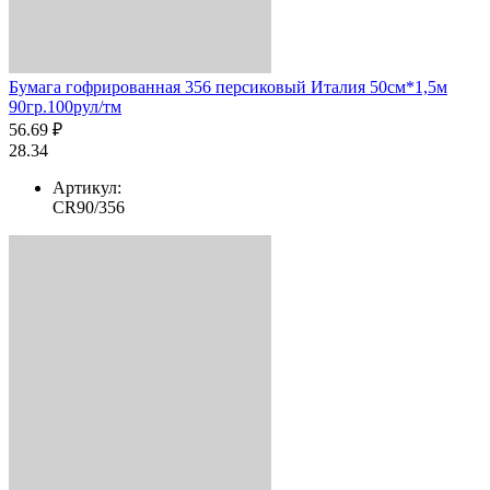
Бумага гофрированная 356 персиковый Италия 50см*1,5м
90гр.100рул/тм
56.69 ₽
28.34
Артикул:
CR90/356