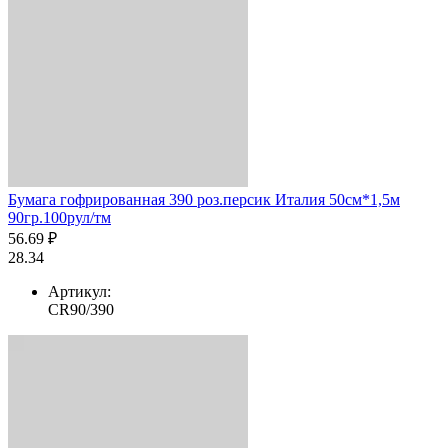
Бумага гофрированная 390 роз.персик Италия 50см*1,5м
90гр.100рул/тм
56.69 ₽
28.34
Артикул:
CR90/390