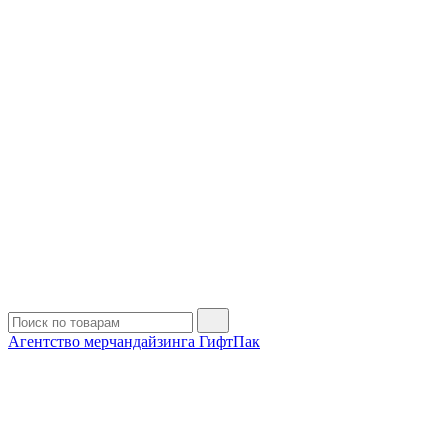
Агентство мерчандайзинга ГифтПак