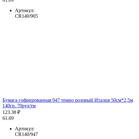
Артикул:
CR140/905
Бумага гофрированная 947 темно розовый Италия 50см*2,5м
140гр. 70рул/тм
123.38 ₽
61.69
Артикул:
CR140/947