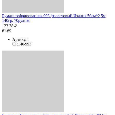
Бумага гофрированная 993 фиолетовый Италия 50см*2,5м
140гр. 70рул/тм
123.38 ₽
61.69
Артикул:
CR140/993