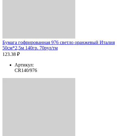
Бумага гофрированная 976 светло оранжевый Италия
50см*2,5м 140гр. 70рул/тм
123.38 ₽
Артикул:
CR140/976