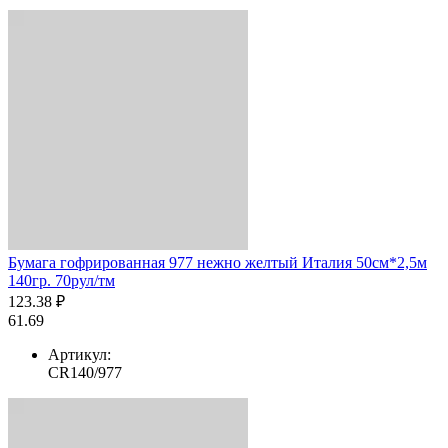
Бумага гофрированная 977 нежно желтый Италия 50см*2,5м
140гр. 70рул/тм
123.38 ₽
61.69
Артикул:
CR140/977