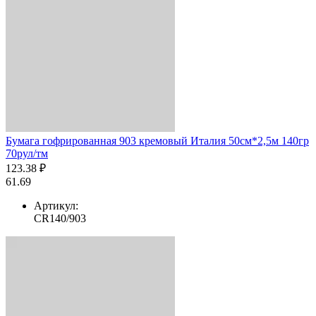
Бумага гофрированная 903 кремовый Италия 50см*2,5м 140гр
70рул/тм
123.38 ₽
61.69
Артикул:
CR140/903