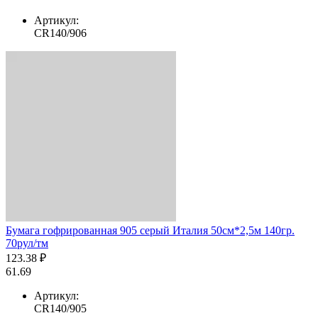
Артикул:
CR140/906
Бумага гофрированная 905 серый Италия 50см*2,5м 140гр.
70рул/тм
123.38 ₽
61.69
Артикул:
CR140/905