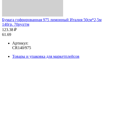
Бумага гофрированная 975 лимонный Италия 50см*2,5м
140гр. 70рул/тм
123.38 ₽
61.69
Артикул:
CR140/975
Товары и упаковка для маркетплейсов