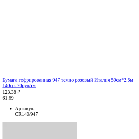
Бумага гофрированная 947 темно розовый Италия 50см*2,5м
140гр. 70рул/тм
123.38 ₽
61.69
Артикул:
CR140/947