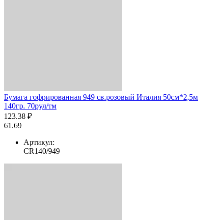
Бумага гофрированная 949 св.розовый Италия 50см*2,5м
140гр. 70рул/тм
123.38 ₽
61.69
Артикул:
CR140/949