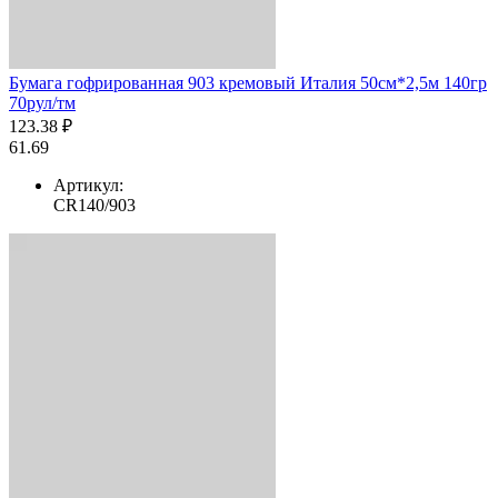
Бумага гофрированная 903 кремовый Италия 50см*2,5м 140гр
70рул/тм
123.38 ₽
61.69
Артикул:
CR140/903