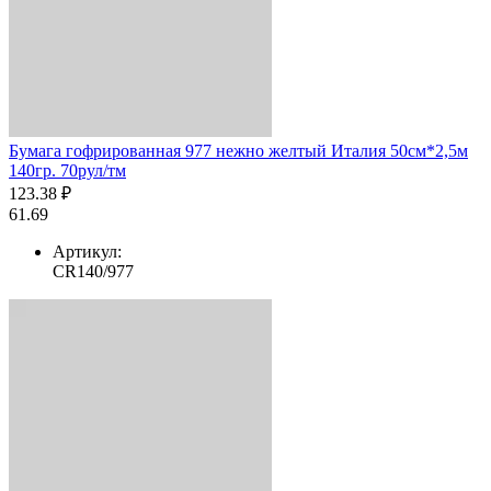
Бумага гофрированная 977 нежно желтый Италия 50см*2,5м
140гр. 70рул/тм
123.38 ₽
61.69
Артикул:
CR140/977