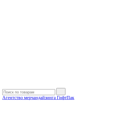
Агентство мерчандайзинга ГифтПак