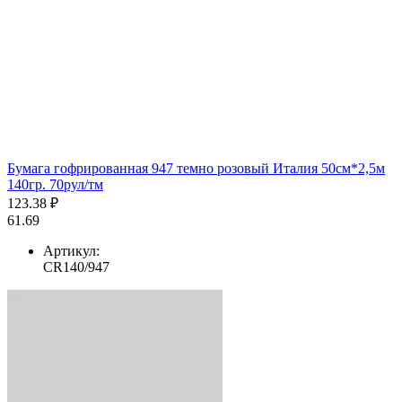
Бумага гофрированная 947 темно розовый Италия 50см*2,5м
140гр. 70рул/тм
123.38 ₽
61.69
Артикул:
CR140/947