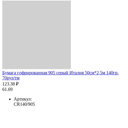
Бумага гофрированная 905 серый Италия 50см*2,5м 140гр.
70рул/тм
123.38 ₽
61.69
Артикул:
CR140/905