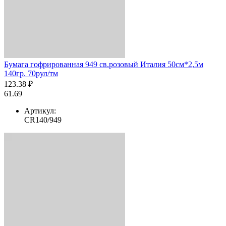
Бумага гофрированная 949 св.розовый Италия 50см*2,5м
140гр. 70рул/тм
123.38 ₽
61.69
Артикул:
CR140/949