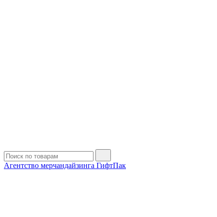
Агентство мерчандайзинга ГифтПак