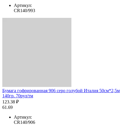
Артикул:
CR140/993
Бумага гофрированная 906 серо голубой Италия 50см*2,5м
140гр. 70рул/тм
123.38 ₽
61.69
Артикул:
CR140/906