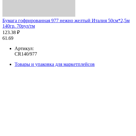
Бумага гофрированная 977 нежно желтый Италия 50см*2,5м
140гр. 70рул/тм
123.38 ₽
61.69
Артикул:
CR140/977
Товары и упаковка для маркетплейсов