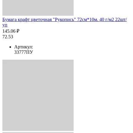
Бумага крафт цветочная "Рукопись" 72см*10м. 40 г/м2 22шт/
уп
145.06 ₽
72.53
Артикул:
33777ПУ