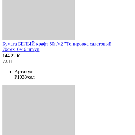
Бумага БЕЛЫЙ крафт 50г/м2 "Тонировка салатовый"
70смх10м 6 шт/уп
144.22 ₽
72.11
Артикул:
Р1038/сал