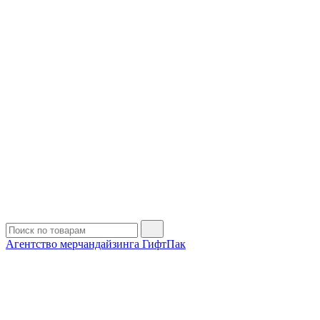
Агентство мерчандайзинга ГифтПак