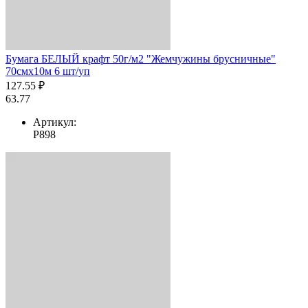
Бумага БЕЛЫЙ крафт 50г/м2 "Жемчужины брусничные"
70смх10м 6 шт/уп
127.55 ₽
63.77
Артикул:
Р898