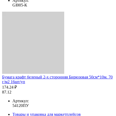
Артикул:
GI005-К
Бумага крафт беленый 2-х сторонняя Бирюзовая 50см*10м. 70
г/м2 16шт/уп
174.24 ₽
87.12
Артикул:
54120ПУ
Товары и упаковка для маркетплейсов