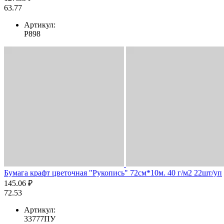
63.77
Артикул:
Р898
Бумага крафт цветочная "Рукопись" 72см*10м. 40 г/м2 22шт/уп
145.06 ₽
72.53
Артикул:
33777ПУ