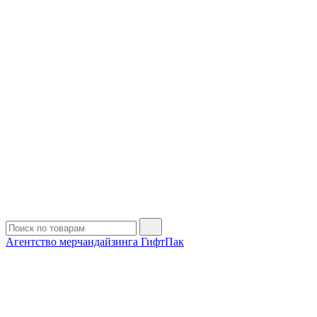
Агентство мерчандайзинга ГифтПак