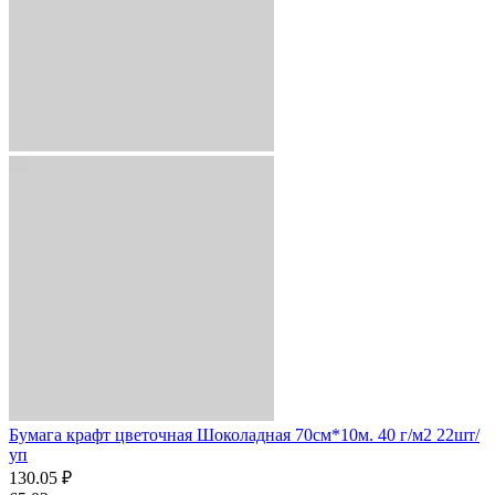
Бумага крафт цветочная Шоколадная 70см*10м. 40 г/м2 22шт/
уп
130.05 ₽