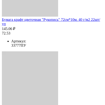
Бумага крафт цветочная "Рукопись" 72см*10м. 40 г/м2 22шт/
уп
145.06 ₽
72.53
Артикул:
33777ПУ