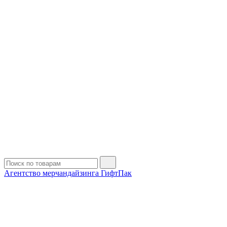
Агентство мерчандайзинга ГифтПак