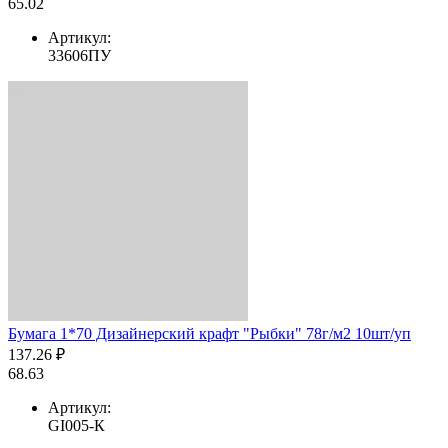
65.02
Артикул:
33606ПУ
Бумага 1*70 Дизайнерский крафт "Рыбки" 78г/м2 10шт/уп
137.26 ₽
68.63
Артикул:
GI005-К