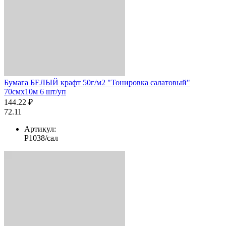
Бумага БЕЛЫЙ крафт 50г/м2 "Тонировка салатовый"
70смх10м 6 шт/уп
144.22 ₽
72.11
Артикул:
Р1038/сал