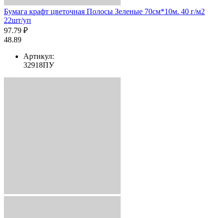
Бумага крафт цветочная Полосы Зеленые 70см*10м. 40 г/м2
22шт/уп
97.79 ₽
48.89
Артикул:
32918ПУ