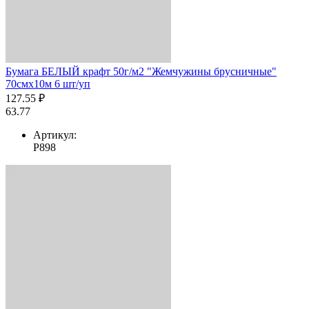
Бумага БЕЛЫЙ крафт 50г/м2 "Жемчужины брусничные"
70смх10м 6 шт/уп
127.55 ₽
63.77
Артикул:
Р898