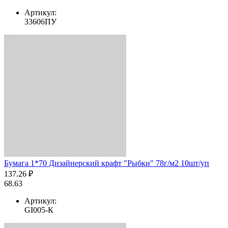
Артикул:
33606ПУ
Бумага 1*70 Дизайнерский крафт "Рыбки" 78г/м2 10шт/уп
137.26 ₽
68.63
Артикул:
GI005-К