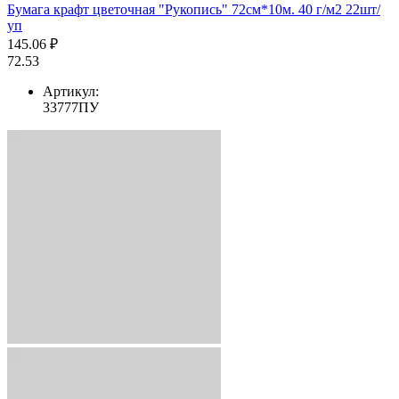
Бумага крафт цветочная "Рукопись" 72см*10м. 40 г/м2 22шт/
уп
145.06 ₽
72.53
Артикул:
33777ПУ