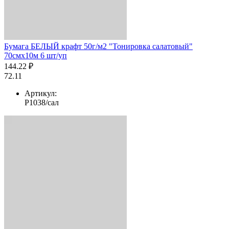
Бумага БЕЛЫЙ крафт 50г/м2 "Тонировка салатовый"
70смх10м 6 шт/уп
144.22 ₽
72.11
Артикул:
Р1038/сал