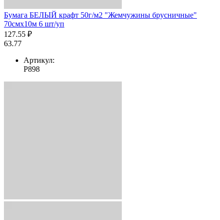
Бумага БЕЛЫЙ крафт 50г/м2 "Жемчужины брусничные"
70смх10м 6 шт/уп
127.55 ₽
63.77
Артикул:
Р898