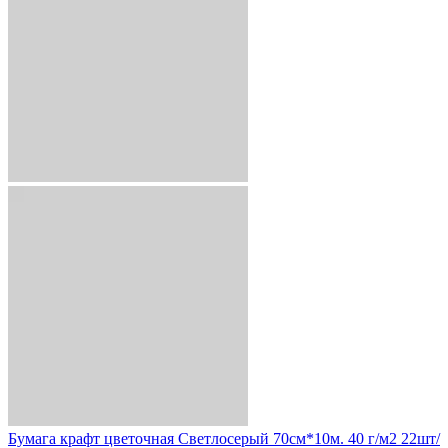
Бумага крафт цветочная Светлосерый 70см*10м. 40 г/м2 22шт/