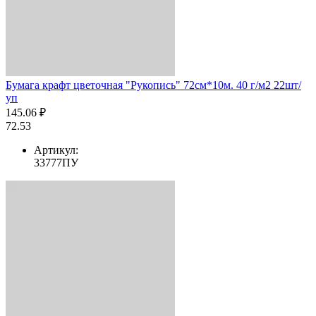
Бумага крафт цветочная "Рукопись" 72см*10м. 40 г/м2 22шт/
уп
145.06 ₽
72.53
Артикул:
33777ПУ