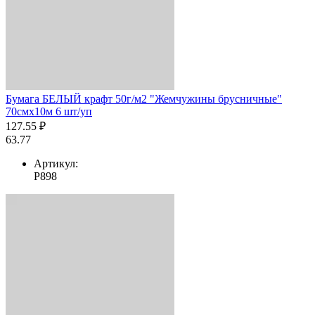
Бумага БЕЛЫЙ крафт 50г/м2 "Жемчужины брусничные"
70смх10м 6 шт/уп
127.55 ₽
63.77
Артикул:
Р898