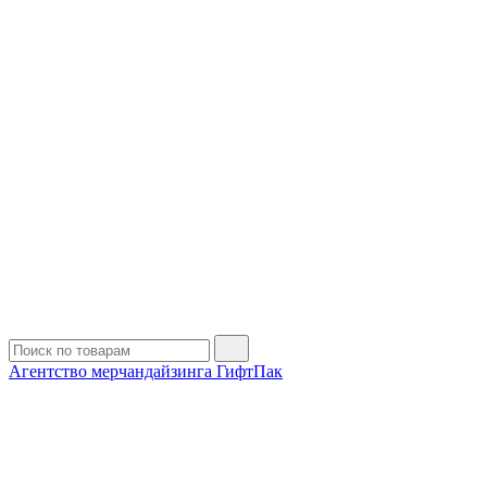
Агентство мерчандайзинга ГифтПак