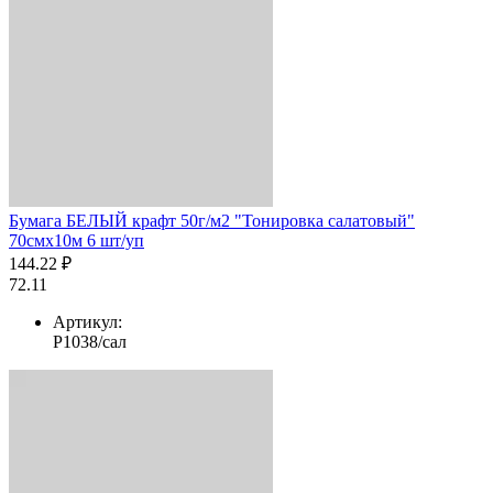
Бумага БЕЛЫЙ крафт 50г/м2 "Тонировка салатовый"
70смх10м 6 шт/уп
144.22 ₽
72.11
Артикул:
Р1038/сал