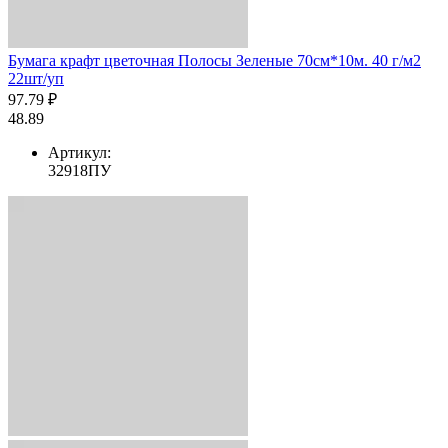
Бумага крафт цветочная Полосы Зеленые 70см*10м. 40 г/м2
22шт/уп
97.79 ₽
48.89
Артикул:
32918ПУ