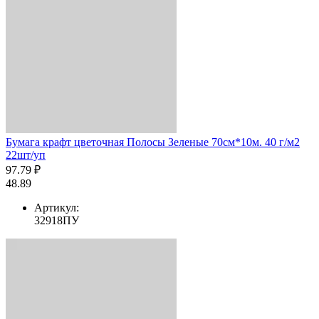
Бумага крафт цветочная Полосы Зеленые 70см*10м. 40 г/м2
22шт/уп
97.79 ₽
48.89
Артикул:
32918ПУ