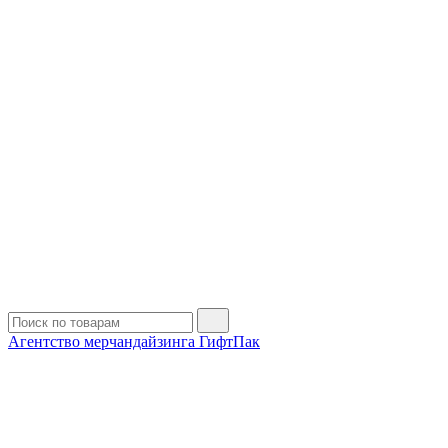
Агентство мерчандайзинга ГифтПак