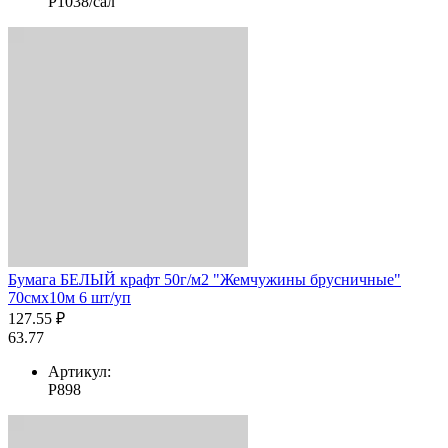
Р1038/сал
Бумага БЕЛЫЙ крафт 50г/м2 "Жемчужины брусничные"
70смх10м 6 шт/уп
127.55 ₽
63.77
Артикул:
Р898