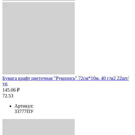
Бумага крафт цветочная "Рукопись" 72см*10м. 40 г/м2 22шт/
уп
145.06 ₽
72.53
Артикул:
33777ПУ