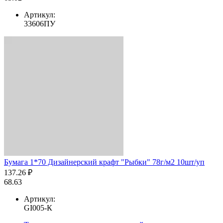
Артикул:
33606ПУ
Бумага 1*70 Дизайнерский крафт "Рыбки" 78г/м2 10шт/уп
137.26 ₽
68.63
Артикул:
GI005-К