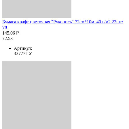
Бумага крафт цветочная "Рукопись" 72см*10м. 40 г/м2 22шт/
уп
145.06 ₽
72.53
Артикул:
33777ПУ