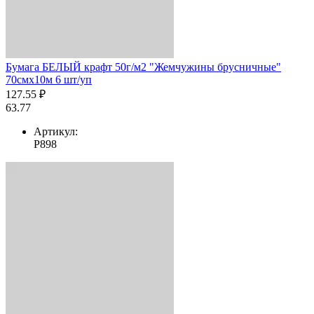
Бумага БЕЛЫЙ крафт 50г/м2 "Жемчужины брусничные"
70смх10м 6 шт/уп
127.55 ₽
63.77
Артикул:
Р898