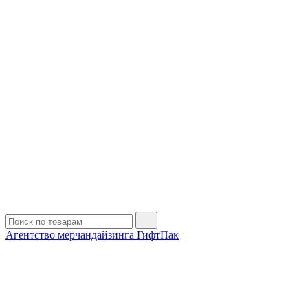
Агентство мерчандайзинга ГифтПак