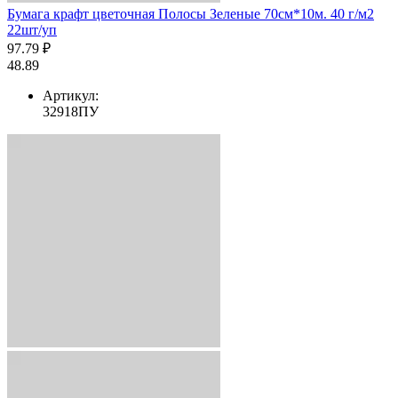
Бумага крафт цветочная Полосы Зеленые 70см*10м. 40 г/м2
22шт/уп
97.79 ₽
48.89
Артикул:
32918ПУ