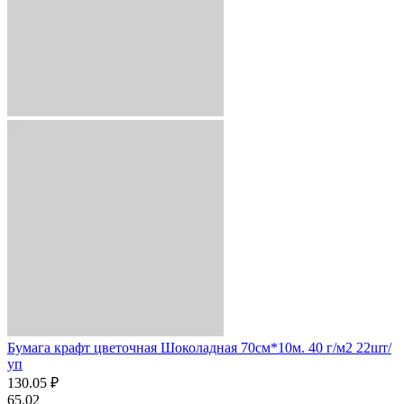
Бумага крафт цветочная Шоколадная 70см*10м. 40 г/м2 22шт/
уп
130.05 ₽
65.02