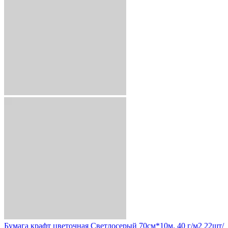
Бумага крафт цветочная Светлосерый 70см*10м. 40 г/м2 22шт/