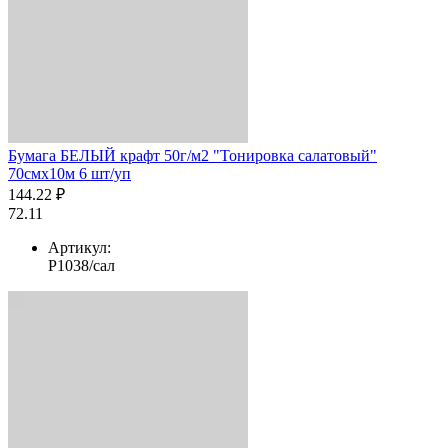
Бумага БЕЛЫЙ крафт 50г/м2 "Тонировка салатовый"
70смх10м 6 шт/уп
144.22 ₽
72.11
Артикул:
Р1038/сал