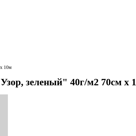
 х 10м
зор, зеленый" 40г/м2 70см х 