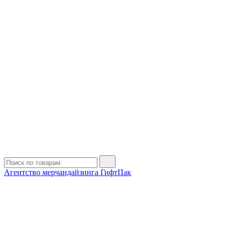
Агентство мерчандайзинга ГифтПак