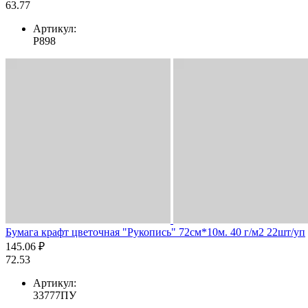
63.77
Артикул:
Р898
Бумага крафт цветочная "Рукопись" 72см*10м. 40 г/м2 22шт/уп
145.06 ₽
72.53
Артикул:
33777ПУ