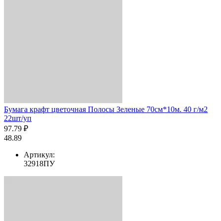
Бумага крафт цветочная Полосы Зеленые 70см*10м. 40 г/м2
22шт/уп
97.79 ₽
48.89
Артикул:
32918ПУ