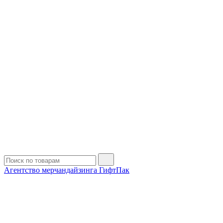
Агентство мерчандайзинга ГифтПак