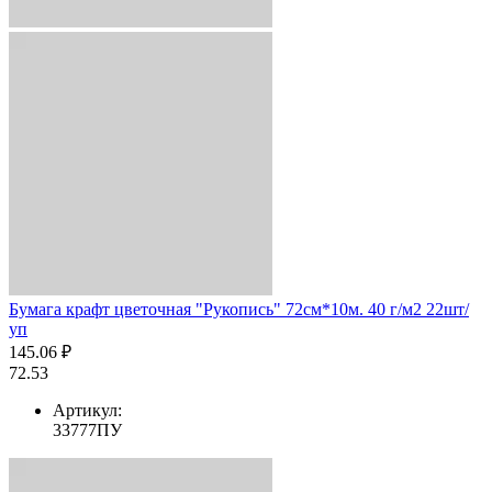
Бумага крафт цветочная "Рукопись" 72см*10м. 40 г/м2 22шт/
уп
145.06 ₽
72.53
Артикул:
33777ПУ