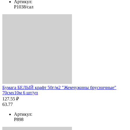
Артикул:
Р1038/сал
Бумага БЕЛЫЙ крафт 50г/м2 "Жемчужины брусничные"
70смх10м 6 шт/уп
127.55 ₽
63.77
Артикул:
Р898