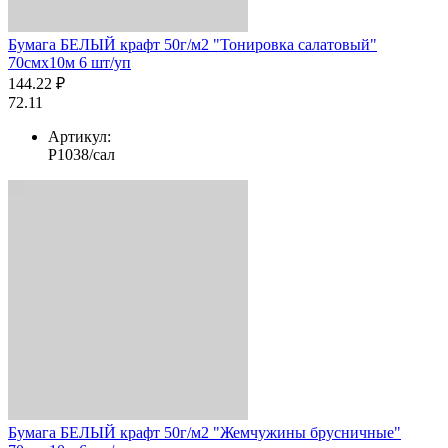
Бумага БЕЛЫЙ крафт 50г/м2 "Тонировка салатовый"
70смх10м 6 шт/уп
144.22 ₽
72.11
Артикул:
Р1038/сал
Бумага БЕЛЫЙ крафт 50г/м2 "Жемчужины брусничные"