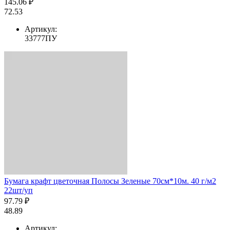
145.06 ₽
72.53
Артикул:
33777ПУ
Бумага крафт цветочная Полосы Зеленые 70см*10м. 40 г/м2
22шт/уп
97.79 ₽
48.89
Артикул: