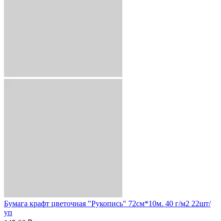
Бумага крафт цветочная "Рукопись" 72см*10м. 40 г/м2 22шт/
уп