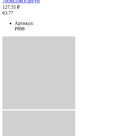
70смх10м 6 шт/уп
127.55 ₽
63.77
Артикул:
Р898