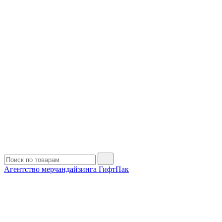
Агентство мерчандайзинга ГифтПак